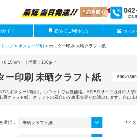
用ガイド
初めてご利用の方
カスタ
NTトップ
>
ポスター印刷
>
ポスター印刷 未晒クラフト紙
（0.15mm）｜坪量：100g/㎡
ター印刷 未晒クラフト紙
900x18
 PRINTのポスター印刷は、小ロットでも低価格。A判B判サイズ以外の
未晒クラフト紙。クラフトの風合いが表現を豊かに演出します。色は未
を選択：
サイズ