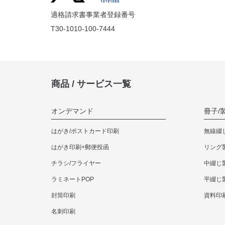
45枚
適格請求書事業者登録番号
T30-1010-100-7444
50枚
商品 / サービス一覧
60枚
オンデマンド
冊子/
70枚
はがき/ポストカード印刷
無線綴
はがき印刷+郵便投函
リング
チラシ/フライヤー
中綴じ
80枚
ラミネートPOP
平綴じ
封筒印刷
資料印
90枚
名刺印刷