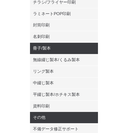
チラシ/フライヤー印刷
14枚
ラミネートPOP印刷
封筒印刷
15枚
名刺印刷
冊子/製本
16枚
無線綴じ製本/くるみ製本
リング製本
17枚
中綴じ製本
平綴じ製本/ホチキス製本
18枚
資料印刷
その他
19枚
不備データ修正サポート