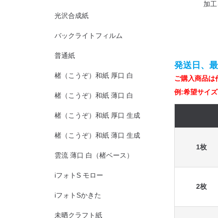
加工
光沢合成紙
バックライトフィルム
普通紙
発送日、
楮（こうぞ）和紙 厚口 白
ご購入商品は
例:希望サイズ 
楮（こうぞ）和紙 薄口 白
楮（こうぞ）和紙 厚口 生成
楮（こうぞ）和紙 薄口 生成
1枚
雲流 薄口 白（楮ベース）
iフォトS モロー
2枚
iフォトSかきた
未晒クラフト紙