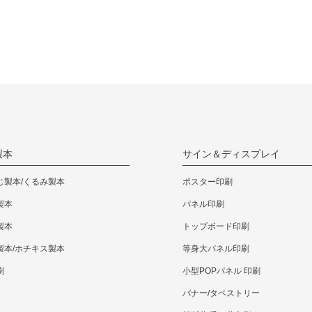
カートへ
カートへ
カートへ
カートへ
265,540円
292,600円
352,990円
410,300円
カートへ
カートへ
カートへ
カートへ
311,520円
343,420円
414,150円
481,470円
カートへ
カートへ
カートへ
カートへ
製本
サイン＆ディスプレイ
355,630円
392,040円
472,890円
549,560円
カートへ
カートへ
カートへ
カートへ
じ製本/くるみ製本
ポスター印刷
製本
パネル印刷
397,210円
437,800円
528,000円
613,800円
製本
トップボード印刷
カートへ
カートへ
カートへ
カートへ
製本/ホチキス製本
等身大パネル印刷
刷
小型POPパネル 印刷
436,480円
481,250円
580,360円
674,630円
バナー/タペストリー
カートへ
カートへ
カートへ
カートへ