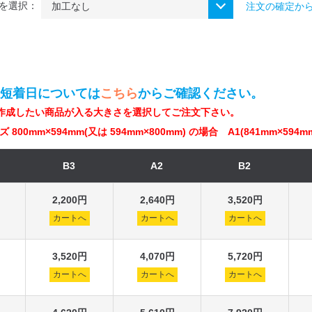
を選択：
注文の確定か
最短着日については
こちら
からご確認ください。
作成したい商品が入る大きさを選択してご注文下さい。
 800mm×594mm(又は 594mm×800mm) の場合 A1(841mm×5
B3
A2
B2
2,200円
2,640円
3,520円
カートへ
カートへ
カートへ
3,520円
4,070円
5,720円
カートへ
カートへ
カートへ