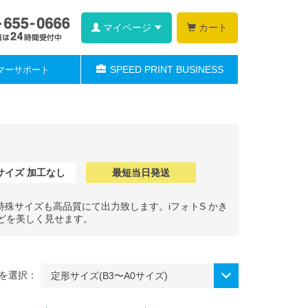
マイページ
カート
SPEED PRINT BUSINESS
マーサポート
0サイズ 加工なし
最短当日発送
型特殊サイズも高品質にて出力致します。iフォトS かき
どを美しく見せます。
を選択：