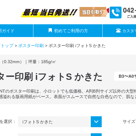
用ガイド
初めてご利用の方
カスタ
NTトップ
>
ポスター印刷
>
ポスター印刷 iフォトS かきた
（0.32mm）｜坪量：185g/㎡
ター印刷 iフォトS かきた
B3〜A
 PRINTのポスター印刷は、小ロットでも低価格。A判B判サイズ以外の大
感溢れる版画用紙がベース。表面がスムースで自然な白色なので、肌な
を選択：
サイズ