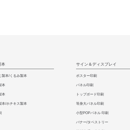
カートへ
カートへ
カートへ
45,320円
57,420円
87,560円
カートへ
カートへ
カートへ
53,240円
67,320円
102,740円
カートへ
カートへ
カートへ
製本
サイン＆ディスプレイ
60,720円
76,890円
117,260円
カートへ
カートへ
カートへ
じ製本/くるみ製本
ポスター印刷
製本
パネル印刷
67,760円
85,800円
131,010円
製本
トップボード印刷
カートへ
カートへ
カートへ
製本/ホチキス製本
等身大パネル印刷
刷
小型POPパネル 印刷
74,470円
94,270円
143,880円
バナー/タペストリー
カートへ
カートへ
カートへ