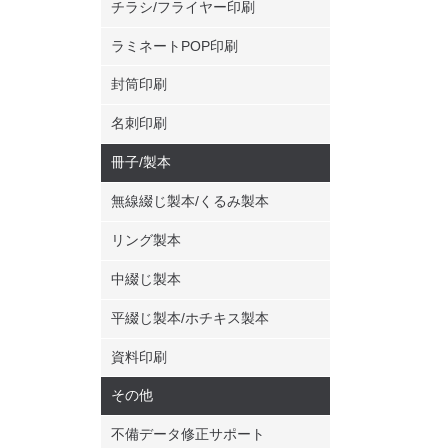
チラシ/フライヤー印刷
14枚
ラミネートPOP印刷
封筒印刷
15枚
名刺印刷
冊子/製本
16枚
無線綴じ製本/くるみ製本
リング製本
17枚
中綴じ製本
平綴じ製本/ホチキス製本
18枚
資料印刷
その他
19枚
不備データ修正サポート