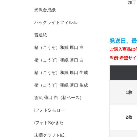
加工
光沢合成紙
バックライトフィルム
普通紙
発送日、
楮（こうぞ）和紙 厚口 白
ご購入商品は
※例:希望サイズ
楮（こうぞ）和紙 薄口 白
楮（こうぞ）和紙 厚口 生成
楮（こうぞ）和紙 薄口 生成
1枚
雲流 薄口 白（楮ベース）
iフォトS モロー
2枚
iフォトSかきた
未晒クラフト紙