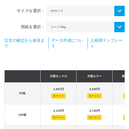
サイズを選択：
用紙を選択：
注文の確定から発送ま
データ作成につい
入稿用テンプレー
で
て
ト
片面モノクロ
片面カラー
両面
3,091円
3,696円
3,
50枚
カートへ
カートへ
カ
3,135円
3,740円
3,
100枚
カートへ
カートへ
カ