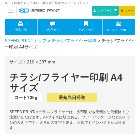
ネット印刷が安くて速い・最短当日発送のスピードプリント
マイページ
カート
navigation
商品一覧
ご利用ガイド
初めての方
カスタマーサポート
SPEED PRINTトップ
>
チラシ/フライヤー印刷
>
チラシ/フライヤ
ー印刷 A4サイズ
サイズ：210 x 297 mm
チラシ/フライヤー印刷 A4
サイズ
コート73kg
最短当日発送
SPEED PRINTのチラシ/フライヤーは、少部数でも圧倒的な低価格でご
注文いただけます。A4サイズは駅にある、ツアーパッケージなどのチラ
シの大きさです。大きめの文字も使え、写真でもインパクトが出せま
す。