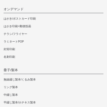
7,392円
10,285円
10
1000枚
オンデマンド
カートへ
カートへ
カ
はがき/ポストカード印刷
8,030円
11,220円
11
1100枚
はがき印刷+郵便投函
カートへ
カートへ
カ
チラシ/フライヤー
8,646円
12,122円
12
ラミネートPOP
1200枚
カートへ
カートへ
カ
封筒印刷
名刺印刷
9,240円
13,013円
13
1300枚
カートへ
カートへ
カ
冊子/製本
9,823円
13,882円
13
1400枚
無線綴じ製本/くるみ製本
カートへ
カートへ
カ
リング製本
10,384円
14,729円
14
中綴じ製本
1500枚
カートへ
カートへ
カ
平綴じ製本/ホチキス製本