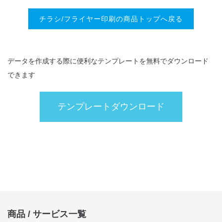
3,927円
4,884円
4,
450枚
チラシ/フライヤー印刷の商品トップへ戻る
カートへ
カートへ
カ
3,927円
4,917円
4,
500枚
カートへ
カートへ
カ
データを作成する際に便利なテンプレートを無料でダウンロード
できます
4,664円
6,402円
6,
600枚
カートへ
カートへ
カ
テンプレートダウンロード
5,368円
7,403円
7,
700枚
カートへ
カートへ
カ
6,061円
8,382円
8,
800枚
カートへ
カートへ
カ
6,732円
9,350円
9,
900枚
カートへ
カートへ
カ
商品 / サービス一覧