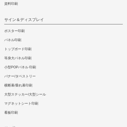
資料印刷
10,923円
15,565円
15
1600枚
カートへ
カートへ
カ
サイン＆ディスプレイ
11,451円
16,379円
16
1700枚
ポスター印刷
カートへ
カートへ
カ
パネル印刷
11,957円
17,171円
17
トップボード印刷
1800枚
カートへ
カートへ
カ
等身大パネル印刷
小型POPパネル 印刷
12,441円
17,952円
17
1900枚
カートへ
カートへ
カ
バナー/タペストリー
横断幕/垂れ幕印刷
12,903円
18,700円
18
大型ステッカー/大型シール
2000枚
カートへ
カートへ
カ
マグネットシート印刷
15,895円
23,144円
23
看板印刷
2500枚
カートへ
カートへ
カ