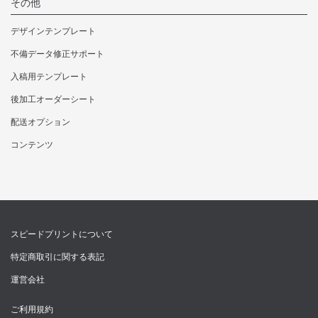
その他
18,799円
27,489円
27
3000枚
デザインテンプレート
カートへ
カートへ
カ
不備データ修正サポート
21,604円
31,746円
31
入稿用テンプレート
3500枚
カートへ
カートへ
カ
後加工オーダーシート
24,310円
35,904円
35
配送オプション
4000枚
カートへ
カートへ
カ
コンテンツ
27,357円
39,985円
39
4500枚
カートへ
カートへ
カ
30,404円
43,945円
43
スピードプリントについて
5000枚
カートへ
カートへ
カ
特定商取引に関する表記
運営会社
36,476円
52,184円
52
6000枚
カートへ
カートへ
カ
ご利用規約