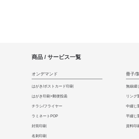
商品 / サービス一覧
オンデマンド
冊子/
はがき/ポストカード印刷
無線綴
はがき印刷+郵便投函
リング
チラシ/フライヤー
中綴じ
ラミネートPOP
平綴じ
封筒印刷
資料印
名刺印刷