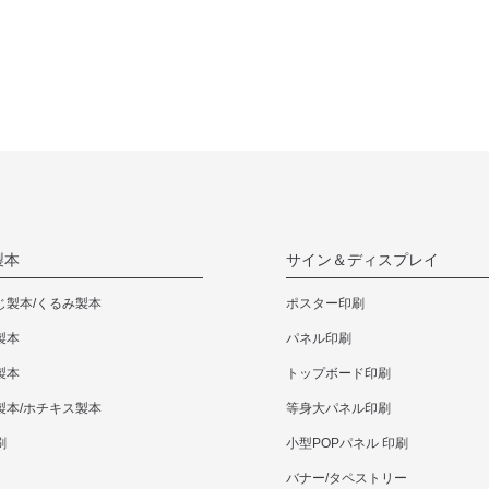
製本
サイン＆ディスプレイ
じ製本/くるみ製本
ポスター印刷
製本
パネル印刷
製本
トップボード印刷
製本/ホチキス製本
等身大パネル印刷
刷
小型POPパネル 印刷
バナー/タペストリー