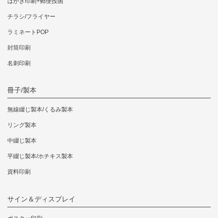
はがき印刷+郵便投函
チラシ/フライヤー
ラミネートPOP
封筒印刷
名刺印刷
冊子/製本
無線綴じ製本/くるみ製本
リング製本
中綴じ製本
平綴じ製本/ホチキス製本
資料印刷
サイン＆ディスプレイ