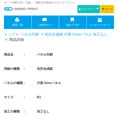
ネット印刷が安くて速い・最短当日発送のスピードプリント
マイページ
カート
商品一覧
ご利用ガイド
初めての方
カスタマーサポート
トップ
>
パネル印刷
>
光沢合成紙 片面 5mmパネル 加工なし
> 商品詳細
商品名 :
パネル印刷
用紙の種類 :
光沢合成紙
パネルの種類 :
片面 5mmパネル
サイズ :
B1
加工の種類 :
加工なし