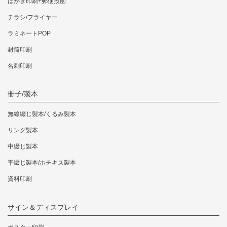
はがき印刷+郵便投函
チラシ/フライヤー
ラミネートPOP
封筒印刷
名刺印刷
冊子/製本
無線綴じ製本/くるみ製本
リング製本
中綴じ製本
平綴じ製本/ホチキス製本
資料印刷
サイン＆ディスプレイ