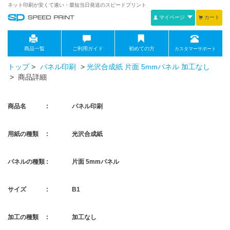
ネット印刷が安くて速い・最短当日発送のスピードプリント
マイページ
カート
商品一覧
ご利用ガイド
初めての方
カスタマーサポート
トップ
>
パネル印刷
>
光沢合成紙 片面 5mmパネル 加工なし
> 商品詳細
商品名 :
パネル印刷
用紙の種類 :
光沢合成紙
パネルの種類 :
片面 5mmパネル
サイズ :
B1
加工の種類 :
加工なし